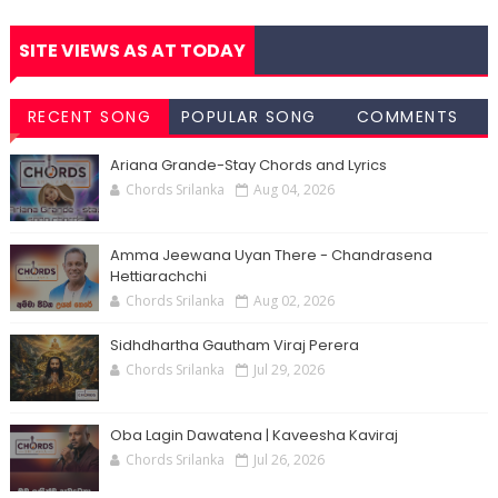
SITE VIEWS AS AT TODAY
RECENT SONG
POPULAR SONG
COMMENTS
CHORDS
CHORDS
Ariana Grande-Stay Chords and Lyrics
Chords Srilanka
Aug 04, 2026
Amma Jeewana Uyan There - Chandrasena
Hettiarachchi
Chords Srilanka
Aug 02, 2026
Sidhdhartha Gautham Viraj Perera
Chords Srilanka
Jul 29, 2026
Oba Lagin Dawatena | Kaveesha Kaviraj
Chords Srilanka
Jul 26, 2026