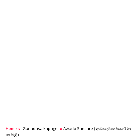
Home
Gunadasa kapuge
Awado Sansare ( ආවාදෝ සන්සාරේ මා
හා බැඳී )