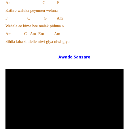
Am G F
Kathre waluka peyumen weluna
F C G Am
Wehela ee bime hee malak piduna //
Am C Am Em Am
Sihila laba sihilelle niwi giya niwi giya
Awado Sansare