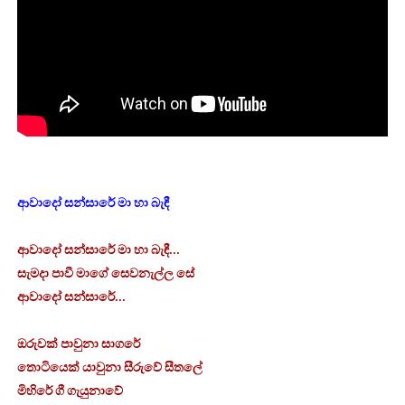
ආවාදෝ සන්සාරේ
මා හා බැඳී
ආවාදෝ සන්සාරේ
මා හා බැඳී...
සැමදා පාවී
මාගේ සෙවනැල්ල සේ
ආවාදෝ සන්සාරේ...
ඔරුවක් පාවුනා සාගරේ
තොටියෙක් යාවුනා සීරුවේ සීතලේ
මිහිරේ ගී ගැයුනාවේ