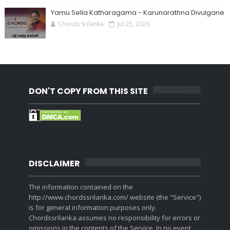
Yamu Sella Katharagama - Karunarathna Divulgane
Chords Srilanka
Jul 25, 2026
DON'T COPY FROM THIS SITE
DISCLAIMER
The information contained on the
http://www.chordssrilanka.com/ website (the "Service")
is for general information purposes only.
Chordssrilanka assumes no responsibility for errors or
omissions in the contents of the Service. In no event