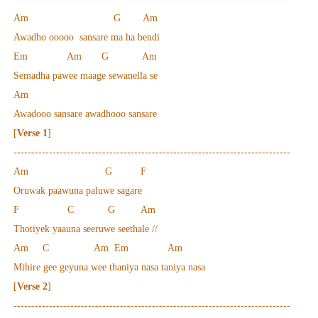
Am G Am
Awadho ooooo sansare ma ha bendi
Em Am G Am
Semadha pawee maage sewanella se
Am
Awadooo sansare awadhooo sansare
[
Verse 1
]
------------------------------------------------------------------------------
Am G F
Oruwak paawuna paluwe sagare
F C G Am
Thotiyek yaauna seeruwe seethale //
Am C Am Em Am
Mihire gee geyuna wee thaniya nasa taniya nasa
[
Verse 2
]
------------------------------------------------------------------------------