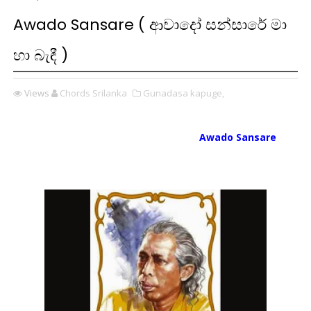
Awado Sansare ( ආවාදෝ සන්සාරේ මා
හා බැඳී )
Views
Chords Srilanka
Gunadasa kapuge,
Awado Sansare