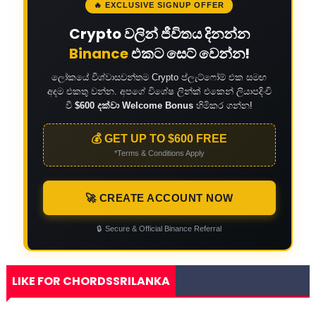
🔥 EXCLUSIVE SIGNUP OFFER
Crypto වලින් ජීවිතය දිනන්න
Binance
එකට සෙට් වෙන්න!
ලෝකයේ විශ්වාසවන්තම Crypto ප්ලැට්ෆෝම් එක සමඟ
අදම එකතු වන්න. අපගේ විශේෂ ලින්ක් එකෙන් ලියාපදිංචි
වී
$600 දක්වා Welcome Bonus
හිමිකර ගන්න!
💰 GET UP TO $600 FREE
*Terms & Conditions Apply
🚀 CREATE ACCOUNT NOW
🔒
Secure & Official Binance Referral
LIKE FOR CHORDSSRILANKA