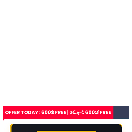
OFFER TODAY : 600$ FREE | ඩොලර් 600ක් FREE