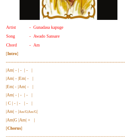
Artist
- Gunadasa kapuge
Song
- Awado Sansare
Chord
- Am
[
Intro
]
------------------------------------------------------------------------------
|Am| - | - | - |
|Am| - |Em| - |
|Em| - |Am| - |
|Am| - | - | - |
| C | - | - | - |
|Am| - |
|
Am/G|Am/G
|Am|G |Am| + |
[
Chorus
]
------------------------------------------------------------------------------