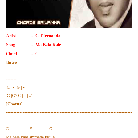
Artist
-
C.T.fernando
Song
-
Ma Bala Kale
Chord
- C
[
Intro
]
----------------------------------------------------------------------------------
-------
|C | - |G | - |
|G |G7|C | - | //
[
Chorus
]
-------------------------------------------------
---------------------------------
-------
C F G
Ma bala kale ammage ukule