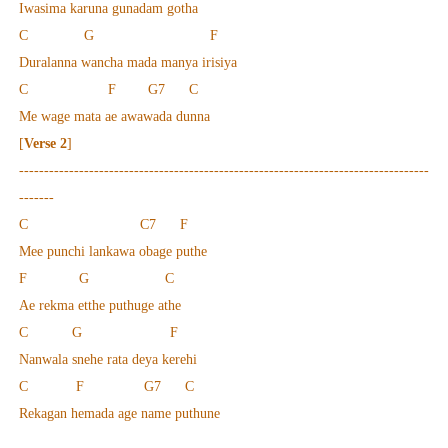
Iwasima karuna gunadam
gotha
C G F
Duralanna wancha mada manya irisiya
C F G7 C
Me wage mata ae awawada dunna
[
Verse 2
]
----------------------------------------------------------------------------------
-------
C C7 F
Mee punchi lankawa obage puthe
F G C
Ae rekma etthe puthuge athe
C G F
Nanwala snehe rata deya kerehi
C F G7 C
Rekagan hemada age name puthune