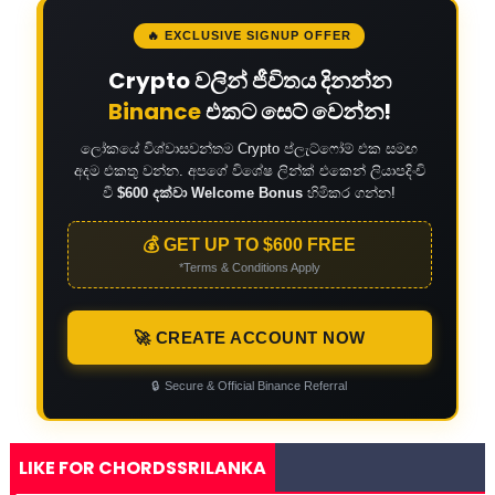
🔥 EXCLUSIVE SIGNUP OFFER
Crypto වලින් ජීවිතය දිනන්න
Binance
එකට සෙට් වෙන්න!
ලෝකයේ විශ්වාසවන්තම Crypto ප්ලැට්ෆෝම් එක සමඟ
අදම එකතු වන්න. අපගේ විශේෂ ලින්ක් එකෙන් ලියාපදිංචි
වී
$600 දක්වා Welcome Bonus
හිමිකර ගන්න!
💰 GET UP TO $600 FREE
*Terms & Conditions Apply
🚀 CREATE ACCOUNT NOW
🔒
Secure & Official Binance Referral
LIKE FOR CHORDSSRILANKA