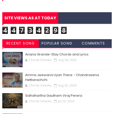
SITE VIEWS AS AT TODAY
4
4
7
3
4
2
9
8
RECENT SONG
POPULAR SONG
COMMENTS
CHORDS
CHORDS
Ariana Grande-Stay Chords and Lyrics
Chords Srilanka
Aug 04, 2026
Amma Jeewana Uyan There - Chandrasena
Hettiarachchi
Chords Srilanka
Aug 02, 2026
Sidhdhartha Gautham Viraj Perera
Chords Srilanka
Jul 29, 2026