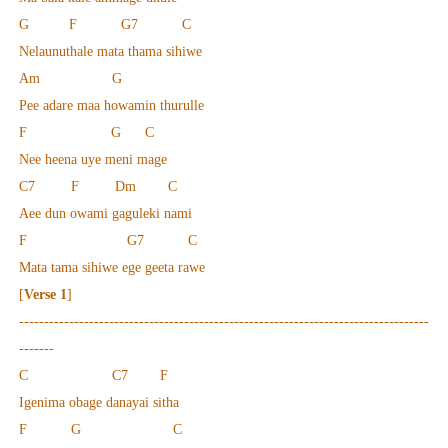
G F G7 C
Nelaunuthale mata thama sihiwe
Am G
Pee adare maa howamin thurulle
F G C
Nee heena uye meni mage
C7 F Dm C
Aee dun owami gaguleki nami
F G7 C
Mata tama sihiwe ege geeta rawe
[
Verse 1
]
----------------------------------------------------------------------------------
-------
C C7 F
Igenima obage danayai sitha
F G C