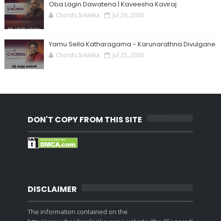
Oba Lagin Dawatena | Kaveesha Kaviraj
Chords Srilanka
Jul 26, 2026
Yamu Sella Katharagama - Karunarathna Divulgane
Chords Srilanka
Jul 25, 2026
DON'T COPY FROM THIS SITE
DISCLAIMER
The information contained on the