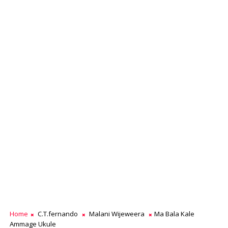
Home
C.T.fernando
Malani Wijeweera
Ma Bala Kale
Ammage Ukule