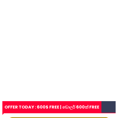
OFFER TODAY : 600$ FREE | ඩොලර් 600ක් FREE