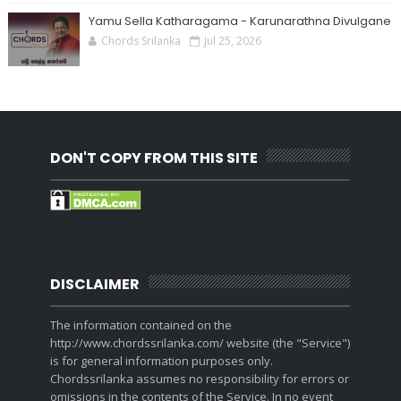
Yamu Sella Katharagama - Karunarathna Divulgane
Chords Srilanka
Jul 25, 2026
DON'T COPY FROM THIS SITE
DISCLAIMER
The information contained on the
http://www.chordssrilanka.com/ website (the "Service")
is for general information purposes only.
Chordssrilanka assumes no responsibility for errors or
omissions in the contents of the Service. In no event