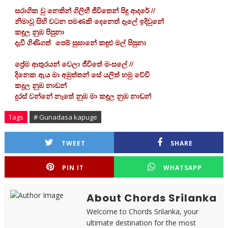
සරාගික වු නෙතින් ගිලිහී ජීවිතෙන් පිදු ආද‍රේ //
නිමාවූ සිහි වටන පමණකි දෙනෙත් දෑ‍ලේ ඉදිවුනේ
කඳුල නුඹ පිපුනා
දැවී ගිණිගත් පෙම් සුසානේ කඳුළු මල් පිපුනා
ප්‍රේම ආතුරයන් වෙලා ජීවිතේ මංසලේ //
දිනෙක ඇය මා අමුත්තන්‍ සේ යලිත් හමු වේවී
කදුල නුඹ නාඩන්
දුරස් වන්නේ නැතේ නුඹ මා කඳුල නුඹ නාඩන්
Tags
# Gunadasa kapuge
TWEET
SHARE
PIN IT
WHATSAPP
About Chords Srilanka
Welcome to Chords Srilanka, your
ultimate destination for the most