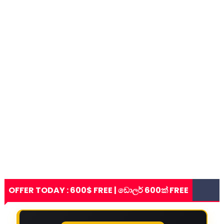
OFFER TODAY : 600$ FREE | ඩොලර් 600ක් FREE