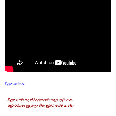
බිදුනු පෙම් හද
බිදුනු පෙම් හද නිවාලන්නට කඳුල නුඹ ආදා
අඳුර රජයන හුදකලා හිත නුඹට පෙම් බැන්දා