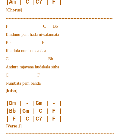
|Am | C |C7 | F |
[
Chorus
]
-----------------------------------------------------------------------
F C Bb
Bindunu pem hada niwalannata
Bb F
Kandula numba aaa daa
C Bb
Andura rajayana hudakala sitha
C F
Numbata pem banda
[
Inter
]
-------------------------------------------------------------------------------
|Dm | - |Gm | - |
|Bb |Gm | C | F |
| F | C |C7 | F |
[
Verse 1
]
------------------------------------------------------------------------