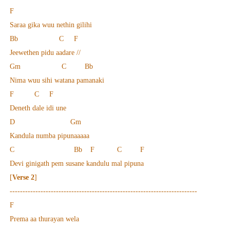
F
Saraa gika wuu nethin gilihi
Bb C F
Jeewethen pidu aadare //
Gm C Bb
Nima wuu sihi watana pamanaki
F C F
Deneth dale idi une
D Gm
Kandula numba pipunaaaaa
C Bb F C F
Devi ginigath pem susane kandulu mal pipuna
[
Verse 2
]
-------------------------------------------------------------------------
F
Prema aa thurayan wela