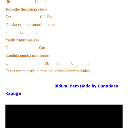
Bb C F
Jeewethe thani man sale //
Gm C Bb
Dinaka eya maa amuth than se
F C F
Yalith hamu wee vee
D Gm
Kandula numba naadannnn
C Bb F C F
Duras wanne nethi numba ma kandula numba nadan
Bidunu Pem Hada by Gunadasa
Kapuge