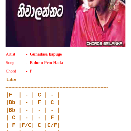
Artist
-
Gunadasa kapuge
Song
-
Bidunu Pem Hada
Chord
- F
[
Intro
]
----------------------------------------------------------------------
|F | - | C | - |
|Bb | - | F | C |
|Bb | - | - | - |
| C | - | - | F |
| F |F/C| C |C/F|