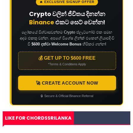
🔥 EXCLUSIVE SIGNUP OFFER
Crypto වලින් ජීවිතය දිනන්න
Binance
එකට සෙට් වෙන්න!
ලෝකයේ විශ්වාසවන්තම Crypto ප්ලැට්ෆෝම් එක සමඟ
අදම එකතු වන්න. අපගේ විශේෂ ලින්ක් එකෙන් ලියාපදිංචි
වී
$600 දක්වා Welcome Bonus
හිමිකර ගන්න!
💰 GET UP TO $600 FREE
*Terms & Conditions Apply
🚀 CREATE ACCOUNT NOW
🔒
Secure & Official Binance Referral
LIKE FOR CHORDSSRILANKA