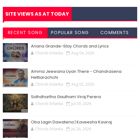
SITE VIEWS AS AT TODAY
RECENT SONG
POPULAR SONG
COMMENTS
CHORDS
CHORDS
Ariana Grande-Stay Chords and Lyrics
Chords Srilanka
Aug 04, 2026
Amma Jeewana Uyan There - Chandrasena
Hettiarachchi
Chords Srilanka
Aug 02, 2026
Sidhdhartha Gautham Viraj Perera
Chords Srilanka
Jul 29, 2026
Oba Lagin Dawatena | Kaveesha Kaviraj
Chords Srilanka
Jul 26, 2026